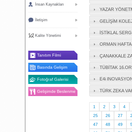
İnsan Kaynakları
YAZAR YÖNET
İletişim
GELİŞİM KOLEJ
İSTİKLAL SERG
Kalite Yönetimi
ORMAN HAFTAS
Tanıtım Filmi
ÇANAKKALE ZA
Basında Gelişim
TÜBİTAK 16.O
E4i INOVASYON
Fotoğraf Galerisi
TÜRK ZEKA VA
Gelişimde Beslenme
1
2
3
4
25
26
27
47
48
49