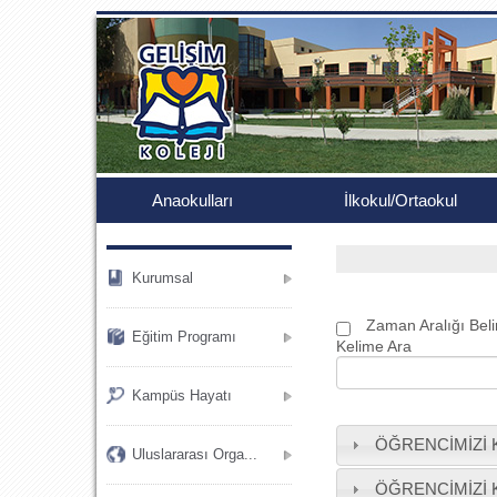
.
Anaokulları
İlkokul/Ortaokul
Kurumsal
Zaman Aralığı Beli
Eğitim Programı
Kelime Ara
Kampüs Hayatı
ÖĞRENCİMİZİ
Uluslararası Orga...
ÖĞRENCİMİZİ