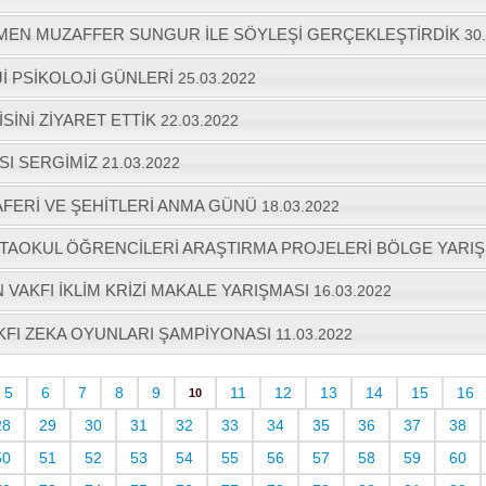
MEN MUZAFFER SUNGUR İLE SÖYLEŞİ GERÇEKLEŞTİRDİK
30
İ PSİKOLOJİ GÜNLERİ
25.03.2022
İSİNİ ZİYARET ETTİK
22.03.2022
I SERGİMİZ
21.03.2022
FERİ VE ŞEHİTLERİ ANMA GÜNÜ
18.03.2022
RTAOKUL ÖĞRENCİLERİ ARAŞTIRMA PROJELERİ BÖLGE YARI
 VAKFI İKLİM KRİZİ MAKALE YARIŞMASI
16.03.2022
KFI ZEKA OYUNLARI ŞAMPİYONASI
11.03.2022
5
6
7
8
9
11
12
13
14
15
16
10
28
29
30
31
32
33
34
35
36
37
38
50
51
52
53
54
55
56
57
58
59
60