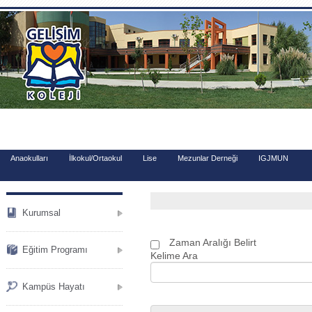
.
Anaokulları
İlkokul/Ortaokul
Lise
Mezunlar Derneği
IGJMUN
Kurumsal
Zaman Aralığı Belirt
Eğitim Programı
Kelime Ara
Kampüs Hayatı