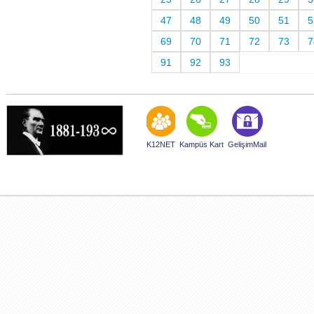
47
48
49
50
51
5
69
70
71
72
73
7
91
92
93
K12NET
Kampüs Kart
GelişimMail