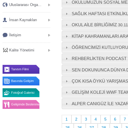
OKULUMUZUN SOSYAL ME
Uluslararası Orga...
SAĞLIK HAFTASI ETKİNLİK
İnsan Kaynakları
OKUL AİLE BİRLİĞİMİZ
30.1
İletişim
KİTAP KAHRAMANLARI AR
ÖĞRENCİMİZİ KUTLUYOR
Kalite Yönetimi
REHBERLİKTEN PODCAST
SEN DOKUNUNCA DÜNYA D
Tanıtım Filmi
ÇOK KISA ÖYKÜ YARIŞMAS
Basında Gelişim
GELİŞİM KOLEJİ WWF TEA
Fotoğraf Galerisi
ALPER CANIGÜZ İLE YAZAR
Gelişimde Beslenme
1
2
3
4
5
6
7
25
26
27
28
29
3