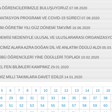
A ÖĞRENCİLERİMİZLE BULUŞUYORUZ
07.08.2020
YANTASYON PROGRAMI VE COVID-19 SÜRECİ
07.08.2020
TİM-ÖĞRETİM YILI GÜZ DÖNEMİ TAKVİMİ
16.06.2020
DEMİSİ NEDENİYLE ULUSAL VE ULUSLARARASI ORGANİZASYO
CİMİZ ALARA AZRA DOĞAN DİL VE ANLATIM ÖDÜLÜ ALDI
05.03
ÜBÜ ÖĞRENCİLERİ YİNE ÖDÜLLERİ TOPLADI
10.02.2020
L FEN BİLİMLERİ KAMPIMIZ
29.01.2020
Z MİLLİ TAKIMLARA DAVET EDİLDİ
14.01.2020
5
6
7
8
9
10
11
12
13
14
15
16
28
29
30
31
32
33
34
35
36
37
38
50
51
52
53
54
55
56
57
58
59
60