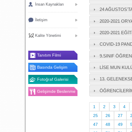
İnsan Kaynakları
24 AĞUSTOS'T
İletişim
2020-2021 OR
2020-2021 EĞİ
Kalite Yönetimi
COVID-19 PAN
Tanıtım Filmi
9.SINIF ÖĞREN
Basında Gelişim
LİSE MUN KUL
13. GELENEKSE
Fotoğraf Galerisi
ÖĞRENCİLERİMİ
Gelişimde Beslenme
1
2
3
4
25
26
27
47
48
49