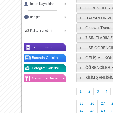
İnsan Kaynakları
ÖĞRENCİLERİMİ
İletişim
İTALYAN ÜNİVE
Ortaokul Tiya
Kalite Yönetimi
7.SINIFLARIMI
Tanıtım Filmi
LİSE ÖĞRENCİ
Basında Gelişim
GELİŞİM İLKO
ÖĞRENCİLERİMİ
Fotoğraf Galerisi
BİLİM ŞENLİĞ
Gelişimde Beslenme
1
2
3
4
25
26
27
47
48
49