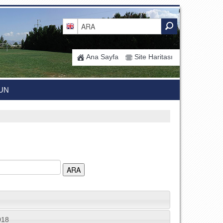
Ana Sayfa
Site Haritası
UN
018