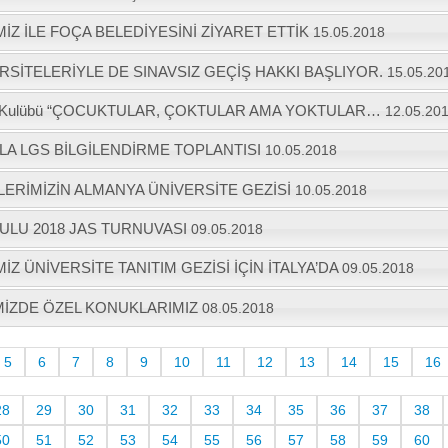
Z İLE FOÇA BELEDİYESİNİ ZİYARET ETTİK
15.05.2018
RSİTELERİYLE DE SINAVSIZ GEÇİŞ HAKKI BAŞLIYOR.
15.05.20
tro Kulübü “ÇOCUKTULAR, ÇOKTULAR AMA YOKTULAR…
12.05.20
ZLA LGS BİLGİLENDİRME TOPLANTISI
10.05.2018
LERİMİZİN ALMANYA ÜNİVERSİTE GEZİSİ
10.05.2018
KULU 2018 JAS TURNUVASI
09.05.2018
Z ÜNİVERSİTE TANITIM GEZİSİ İÇİN İTALYA’DA
09.05.2018
İMİZDE ÖZEL KONUKLARIMIZ
08.05.2018
5
6
7
8
9
10
11
12
13
14
15
16
28
29
30
31
32
33
34
35
36
37
38
50
51
52
53
54
55
56
57
58
59
60