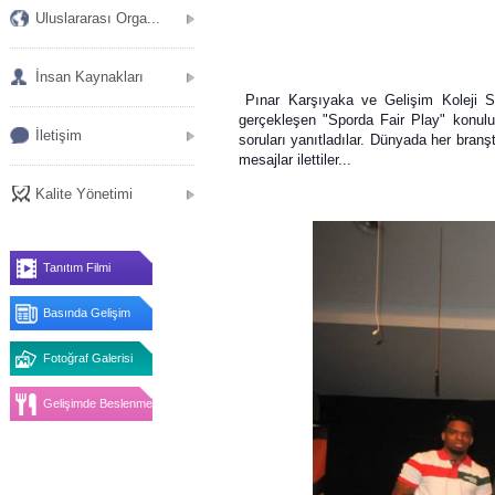
Uluslararası Orga...
İnsan Kaynakları
Pınar Karşıyaka ve Gelişim Koleji S
gerçekleşen "Sporda Fair Play" konulu s
İletişim
soruları yanıtladılar. Dünyada her branş
mesajlar ilettiler...
Kalite Yönetimi
Tanıtım Filmi
Basında Gelişim
Fotoğraf Galerisi
Gelişimde Beslenme