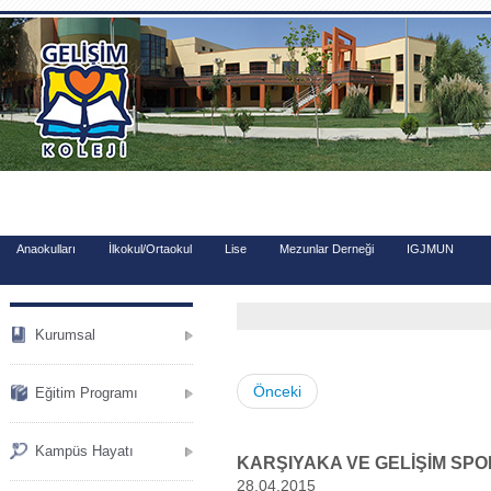
.
Anaokulları
İlkokul/Ortaokul
Lise
Mezunlar Derneği
IGJMUN
Kurumsal
Önceki
Eğitim Programı
Kampüs Hayatı
KARŞIYAKA VE GELİŞİM SP
28.04.2015