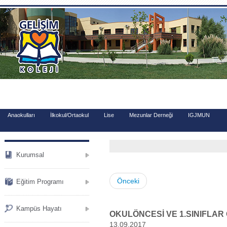
.
Anaokulları
İlkokul/Ortaokul
Lise
Mezunlar Derneği
IGJMUN
Kurumsal
Önceki
Eğitim Programı
Kampüs Hayatı
OKULÖNCESİ VE 1.SINIFLA
13.09.2017