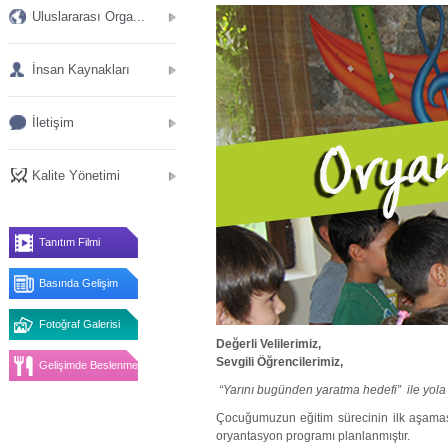
Uluslararası Orga...
İnsan Kaynakları
İletişim
Kalite Yönetimi
Tanıtım Filmi
Basında Gelişim
Fotoğraf Galerisi
Değerli Velilerimiz,
Sevgili Öğrencilerimiz,
Gelişimde Beslenme
“Yarını bugünden yaratma hedefi” ile yola
Çocuğumuzun eğitim sürecinin ilk aşamas
oryantasyon programı planlanmıştır.