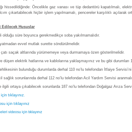
 hissedildiğinde: Öncelikle gaz vanası ve tüp dedantörü kapatılmalı, elektr
cım çıkartabilecek hiçbir işlem yapılmamalı, pencereler karşılıklı açılarak ort
 Edilecek Hususlar
kili olduğu süre boyunca gerekmedikçe soba yakılmamalıdır.
atmadan evvel mutlak surette söndürülmelidir.
 çatı saçak altlarında yürümemeye veya durmamaya özen gösterilmelidir.
 düşen elektrik hatlarına ve kablolarına yaklaşmayınız ve bu gibi durumları 186 
likesinin bulunduğu durumlarda derhal 110 no’lu telefondan İtfaiye Servisi’ni
l sağlık sorunlarında derhal 112 no’lu telefondan Acil Yardım Servisi aranmalı
 ilgili ortaya çıkabilecek sorunlarda 187 no’lu telefondan Doğalgaz Arıza Servi
çin tıklayınız.
su için tıklayınız
eri videosu için tıklayınız