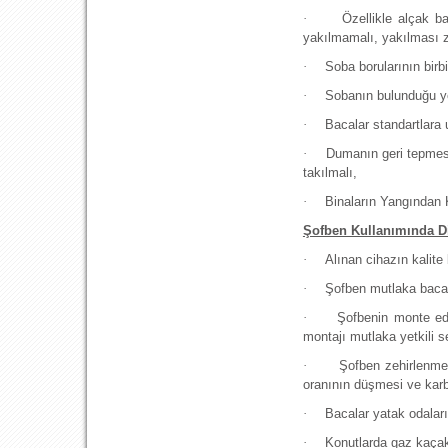
·
Özellikle alçak b
yakılmamalı, yakılması z
·
Soba borularının birb
·
Sobanın bulunduğu yer
·
Bacalar standartlara u
·
Dumanın geri tepmesi
takılmalı,
·
Binaların Yangından 
Şofben Kullanımında Di
·
Alınan cihazın kalite 
·
Şofben mutlaka bacaya
·
Şofbenin monte ed
montajı mutlaka yetkili s
·
Şofben zehirlenmel
oranının düşmesi ve karb
·
Bacalar yatak odaları
·
Konutlarda gaz kaçak