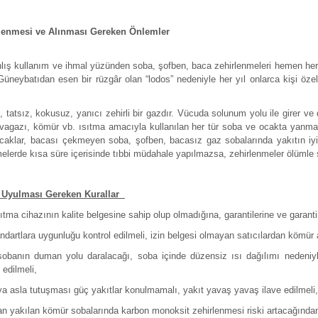
lenmesi ve Alınması Gereken Önlemler
nlış kullanım ve ihmal yüzünden soba, şofben, baca zehirlenmeleri hemen her yı
Güneybatıdan esen bir rüzgâr olan “lodos” nedeniyle her yıl onlarca kişi öz
 tatsız, kokusuz, yanıcı zehirli bir gazdır. Vücuda solunum yolu ile girer v
agazı, kömür vb. ısıtma amacıyla kullanılan her tür soba ve ocakta yanma s
ocaklar, bacası çekmeyen soba, şofben, bacasız gaz sobalarında yakıtın i
lerde kısa süre içerisinde tıbbi müdahale yapılmazsa, zehirlenmeler ölümle s
li Uyulması Gereken Kurallar
sıtma cihazının kalite belgesine sahip olup olmadığına, garantilerine ve garanti
andartlara uygunluğu kontrol edilmeli, izin belgesi olmayan satıcılardan kömür
sobanın duman yolu daralacağı, soba içinde düzensiz ısı dağılımı nedeniyl
edilmeli,
 asla tutuşması güç yakıtlar konulmamalı, yakıt yavaş yavaş ilave edilmeli
tan yakılan kömür sobalarında karbon monoksit zehirlenmesi riski artacağında