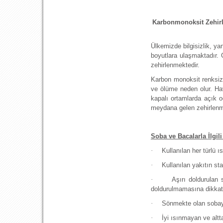
Karbonmonoksit Zehir
Ülkemizde bilgisizlik, ya
boyutlara ulaşmaktadır. 
zehirlenmektedir.
Karbon monoksit renksiz,
ve ölüme neden olur. Hav
kapalı ortamlarda açık 
meydana gelen zehirlenme
Soba ve Bacalarla İlgi
·
Kullanılan her türlü ı
·
Kullanılan yakıtın st
·
Aşırı doldurulan 
doldurulmamasına dikkat 
·
Sönmekte olan sobaya
·
İyi ısınmayan ve alt