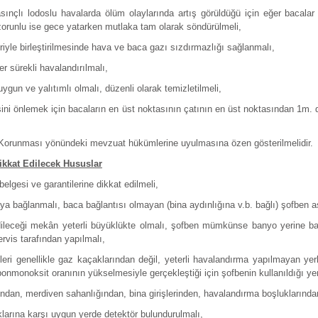
asınçlı lodoslu havalarda ölüm olaylarında artış görüldüğü için eğer bacala
orunlu ise gece yatarken mutlaka tam olarak söndürülmeli,
iriyle birleştirilmesinde hava ve baca gazı sızdırmazlığı sağlanmalı,
 sürekli havalandırılmalı,
ygun ve yalıtımlı olmalı, düzenli olarak temizletilmeli,
ni önlemek için bacaların en üst noktasının çatının en üst noktasından 1m
Korunması yönündeki mevzuat hükümlerine uyulmasına özen gösterilmelidir.
kkat Edilecek Hususlar
belgesi ve garantilerine dikkat edilmeli,
 bağlanmalı, baca bağlantısı olmayan (bina aydınlığına v.b. bağlı) şofben as
ileceği mekân yeterli büyüklükte olmalı, şofben mümkünse banyo yerine ba
ervis tarafından yapılmalı,
eri genellikle gaz kaçaklarından değil, yeterli havalandırma yapılmayan y
onmonoksit oranının yükselmesiyle gerçekleştiği için şofbenin kullanıldığı ye
ndan, merdiven sahanlığından, bina girişlerinden, havalandırma boşluklarından
larına karşı uygun yerde detektör bulundurulmalı,