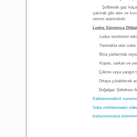
·
Şofbende gaz kaçağı
çakmak gibi alev ve kıvıl
servisi aranmalıdır.
Lodos Süresince Dikkat
·
Lodos esintisinin et
·
Yanmakta olan soba y
·
Bina yanlarında veya
·
Kopan, sarkan ve yere
·
Çökme veya yangın teh
·
Ortaya çıkabilecek aci
·
Doğalgaz Şebekesi ile
Karbonmonoksit sunumu i
Soba zehirlenmeleri video
Karbonmonoksit zehirlenmel