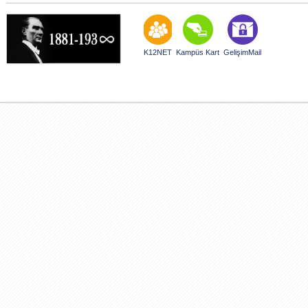
K12NET
Kampüs Kart
GelişimMail