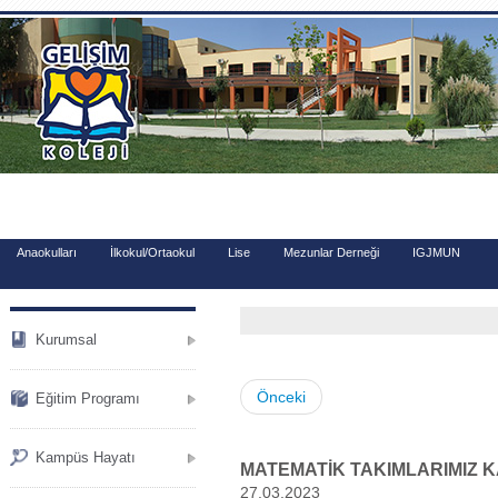
.
Anaokulları
İlkokul/Ortaokul
Lise
Mezunlar Derneği
IGJMUN
Kurumsal
Önceki
Eğitim Programı
Kampüs Hayatı
MATEMATİK TAKIMLARIMIZ 
27.03.2023