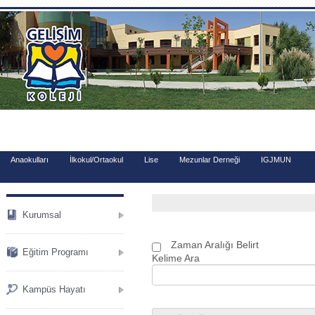
.
Anaokulları
İlkokul/Ortaokul
Lise
Mezunlar Derneği
IGJMUN
Kurumsal
Zaman Aralığı Belirt
Eğitim Programı
Kelime Ara
Kampüs Hayatı