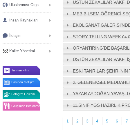
ÜSTÜN ZEKALILAR VAKFI 
Uluslararası Orga...
MEB BİLSEM ÖĞRENCİ SEÇİM
İnsan Kaynakları
EKOL SANAT GALERİSİ’ND
İletişim
STORY TELLING WEEK
04.
ORYANTIRING'DE BAŞARIL
Kalite Yönetimi
ÜSTÜN ZEKALILAR VAKFI İ
ESKİ TANRILAR ŞEHRİ’NİN
Tanıtım Filmi
2. GELENEKSEL MEDDAHLI
Basında Gelişim
YAZAR AYDOĞAN YAVAŞLI
Fotoğraf Galerisi
11.SINIF YGS HAZIRLIK P
Gelişimde Beslenme
1
2
3
4
5
6
7