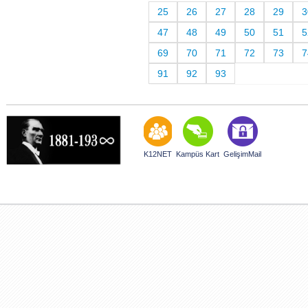
25
26
27
28
29
3
47
48
49
50
51
5
69
70
71
72
73
7
91
92
93
K12NET
Kampüs Kart
GelişimMail