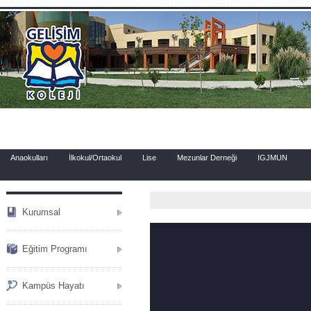
.
Anaokulları
İlkokul/Ortaokul
Lise
Mezunlar Derneği
IGJMUN
Kurumsal
Eğitim Programı
Kampüs Hayatı