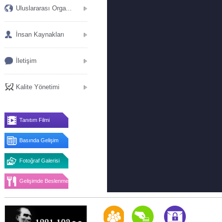
Uluslararası Orga...
İnsan Kaynakları
İletişim
Kalite Yönetimi
Tanıtım Filmi
Basında Gelişim
Fotoğraf Galerisi
Gelişimde Beslenme