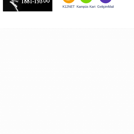
K12NET
Kampüs Kart
GelişimMail