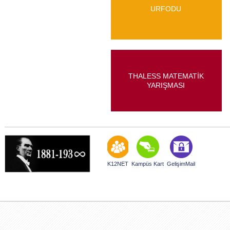
URFODU
THALESS MATEMATİK
YARIŞMASI
K12NET
Kampüs Kart
GelişimMail