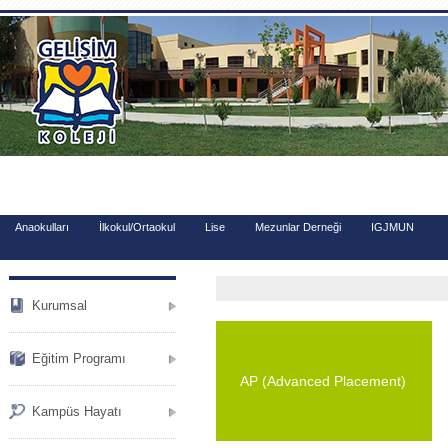
.
Anaokulları
İlkokul/Ortaokul
Lise
Mezunlar Derneği
IGJMUN
Kurumsal
Eğitim Programı
AP (Advanced Placement)
Kampüs Hayatı