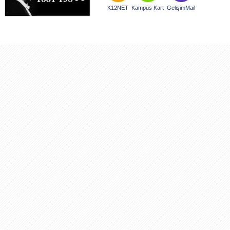
K12NET
Kampüs Kart
GelişimMail