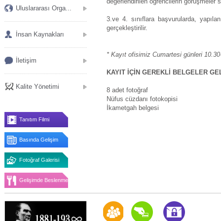
değerlendirilen öğrencilerin görüşmeler s
Uluslararası Orga...
3.ve 4. sınıflara başvurularda, yapıl
gerçekleştirilir.
İnsan Kaynakları
* Kayıt ofisimiz Cumartesi günleri 10.30-
İletişim
KAYIT İÇİN GEREKLİ BELGELER GE
Kalite Yönetimi
8 adet fotoğraf
Nüfus cüzdanı fotokopisi
İkametgah belgesi
Tanıtım Filmi
Basında Gelişim
Fotoğraf Galerisi
Gelişimde Beslenme