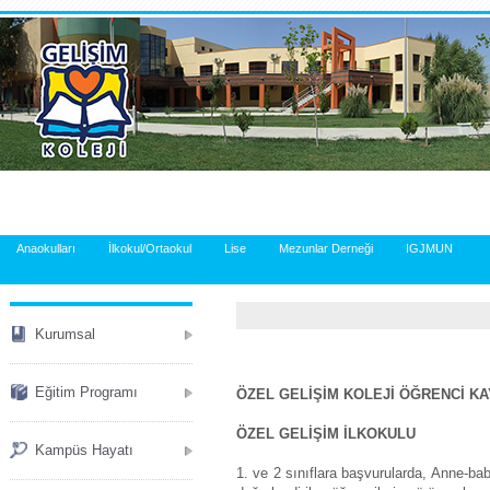
.
Anaokulları
İlkokul/Ortaokul
Lise
Mezunlar Derneği
IGJMUN
Kurumsal
Eğitim Programı
ÖZEL GELİŞİM KOLEJİ ÖĞRENCİ KA
ÖZEL GELİŞİM İLKOKULU
Kampüs Hayatı
1. ve 2 sınıflara başvurularda, Anne-bab