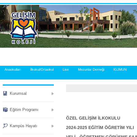
.
Anaokulları
İlkokul/Ortaokul
Lise
Mezunlar Derneği
IGJMUN
Kurumsal
Eğitim Programı
ÖZEL GELİŞİM İLKOKULU
Kampüs Hayatı
2024-2025 EĞİTİM ÖĞRETİM YILI
VELİ - ÖĞRETMEN GÖRÜŞME SAA