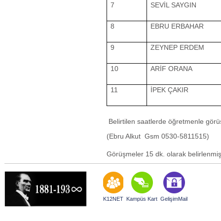
7
SEVİL SAYGIN
8
EBRU ERBAHAR
9
ZEYNEP ERDEM
10
ARİF ORANA
11
İPEK ÇAKIR
Belirtilen saatlerde öğretmenle gör
(Ebru Alkut Gsm 0530-5811515)
Görüşmeler 15 dk. olarak belirlenmiş
K12NET
Kampüs Kart
GelişimMail