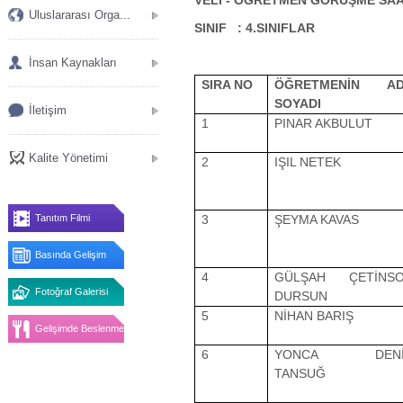
Uluslararası Orga...
SINIF : 4.SINIFLAR
İnsan Kaynakları
SIRA NO
ÖĞRETMENİN AD
SOYADI
İletişim
1
PINAR AKBULUT
Kalite Yönetimi
2
IŞIL NETEK
3
ŞEYMA KAVAS
Tanıtım Filmi
Basında Gelişim
4
GÜLŞAH ÇETİNS
Fotoğraf Galerisi
DURSUN
5
NİHAN BARIŞ
Gelişimde Beslenme
6
YONCA DENİ
TANSUĞ