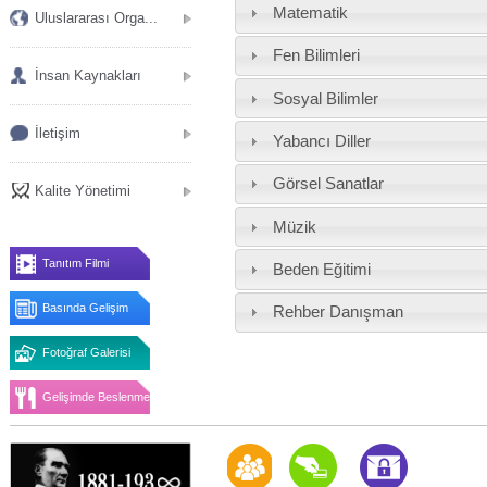
Matematik
Uluslararası Orga...
Fen Bilimleri
İnsan Kaynakları
Sosyal Bilimler
İletişim
Yabancı Diller
Görsel Sanatlar
Kalite Yönetimi
Müzik
Tanıtım Filmi
Beden Eğitimi
Basında Gelişim
Rehber Danışman
Fotoğraf Galerisi
Gelişimde Beslenme