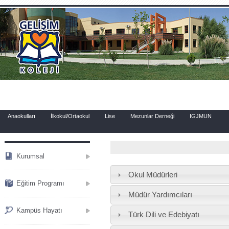
.
Anaokulları
İlkokul/Ortaokul
Lise
Mezunlar Derneği
IGJMUN
Kurumsal
Okul Müdürleri
Eğitim Programı
Müdür Yardımcıları
Kampüs Hayatı
Türk Dili ve Edebiyatı