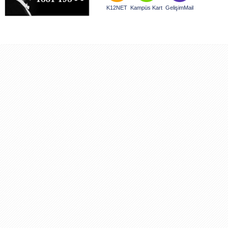
K12NET
Kampüs Kart
GelişimMail