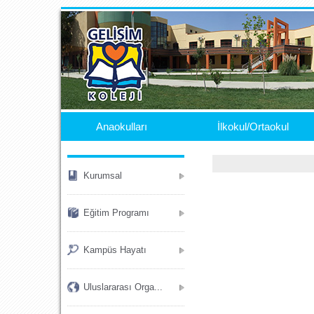
.
Anaokulları
İlkokul/Ortaokul
Kurumsal
Eğitim Programı
Kampüs Hayatı
Uluslararası Orga...