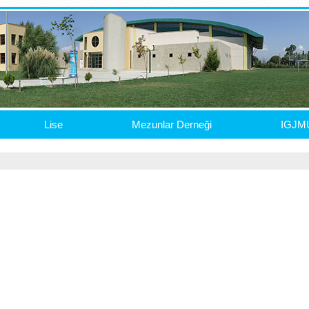
Lise
Mezunlar Derneği
IGJM