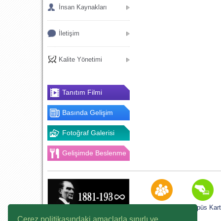
İnsan Kaynakları
İletişim
Kalite Yönetimi
Tanıtım Filmi
Basında Gelişim
Fotoğraf Galerisi
Gelişimde Beslenme
K12NET
Kampüs Kart
Çerez politikasındaki amaçlarla sınırlı ve