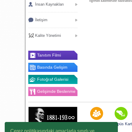
öğretim kademesine hazırlanırl
İnsan Kaynakları
İletişim
Kalite Yönetimi
Tanıtım Filmi
Basında Gelişim
Fotoğraf Galerisi
Gelişimde Beslenme
K12NET
Kampüs Kart
Çerez politikasındaki amaçlarla sınırlı ve