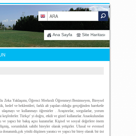
Ana Sayfa
Site Haritası
UN
Çoklu Zeka Yaklaşımı, Öğrenci Merkezli Öğrenmeyi Benimseyen, Bireysel
ik, hedef ve beklentileri, farklı alt yapıları olduğu gerçeğinden hareketle
 ulaşmayı ve kullanmayı öğrenirler . Araştırırlar, sorgularlar, yorum
ini keşfederler. Türkçe' yi doğru, etkili ve güzel kullanırlar. Anaokulundan
e yapıcı bir bakış açısı kazanırlar. Kişisel ve sosyal değerlere önem
lişmiş, sorumluluk sahibi bireyler olarak yetişirler. Ulusal ve evrensel
da donanımlı,çok yönlü düşünen yaratıcı ve yapıcı bir birey olarak bir üst