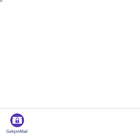
ar.
GelişimMail