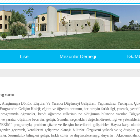
Lise
Mezunlar Derneği
IGJM
rogramı
 Araştırmaya Dönük, Eleştirel Ve Yaratıcı Düşünceyi Geliştiren, Yapılandırıcı Yaklaşımı, 
Programdır. Gelişim Koleji; eğitim ve öğretim ortamını, her bireyin farklı ilgi, yetenek, yeterlil
rogramıyla öğrenciler, kendi öğrenme stillerinin ne olduğunun bilincine varırlar. Bilgiye
rel ve yaratıcı düşünme becerileri gelişir. Sunulan seçenekleri değerlendirerek, ilgi ve yetenekler
 programıyla, problem çözme ve iletişim becerilerini geliştirirler. Hayata karşı olumlu v
gözden geçirerek, kendilerini geliştirme olanağı bulurlar. Özgüveni yüksek ve iç disiplini ge
ler. Sorumluluk bilinçleri gelişir. farklı kültür ve düşüncelere saygı duyarlar . Akademik alan