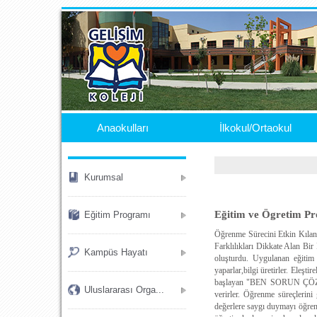
.
Anaokulları
İlkokul/Ortaokul
Kurumsal
Eğitim ve Ögretim P
Eğitim Programı
Öğrenme Sürecini Etkin Kılan,
Farklılıkları Dikkate Alan Bir 
Kampüs Hayatı
oluşturdu. Uygulanan eğitim p
yaparlar,bilgi üretirler. Eleşti
başlayan "BEN SORUN ÇÖZERİM"
Uluslararası Orga...
verirler. Öğrenme süreçlerini 
değerlere saygı duymayı öğrenir