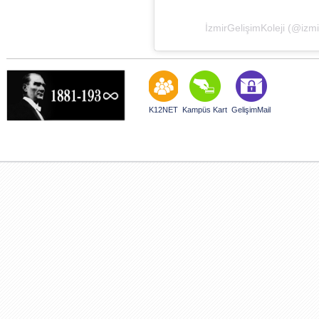
İzmirGelişimKoleji (@izmir
K12NET
Kampüs Kart
GelişimMail