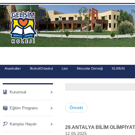
.
Anaokulları
İlkokul/Ortaokul
Lise
Mezunlar Derneği
IGJMUN
Kurumsal
Önceki
Eğitim Programı
Kampüs Hayatı
29.ANTALYA BİLİM OLİMPİYAT
12.05.2025