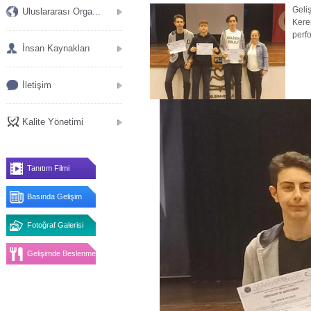
Geli
Uluslararası Orga...
Kerem
perf
İnsan Kaynakları
İletişim
Kalite Yönetimi
Tanıtım Filmi
Basında Gelişim
Fotoğraf Galerisi
Gelişimde Beslenme