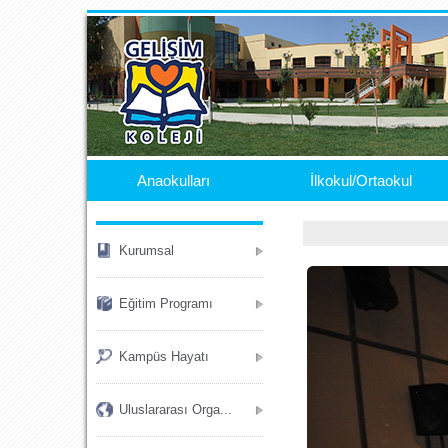
.
Anaokulları
İlkokul/Ortaokul
Kurumsal
Eğitim Programı
Kampüs Hayatı
Uluslararası Orga...