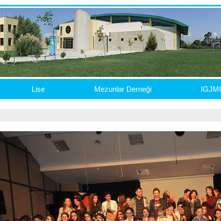
Lise
Mezunlar Derneği
IGJM