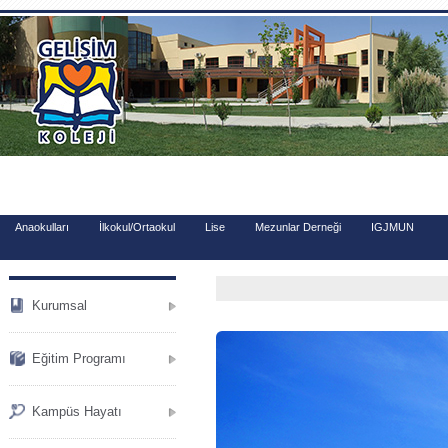
.
Anaokulları
İlkokul/Ortaokul
Lise
Mezunlar Derneği
IGJMUN
Kurumsal
Eğitim Programı
Kampüs Hayatı