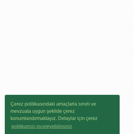
Çerez politikasındaki amaçlarla sınırlı ve
mevzuata uygun şekilde çerez
konumlandırmaktayız. Detaylar için çerez
politikamızı inceleyebilirsiniz