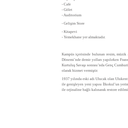
- Cafe
- Gölet
- Auditorium
- Gelişim Store
- Kitapevi
- Yemekhane yer almaktadır.
Kampüs içerisinde bulunan resim, müzik at
Dönemi’nde demir yolları yapılırken Fransız
Kurtuluş Savaşı sonrası’nda Genç Cumhur
olarak hizmet vermiştir.
1937 yılında eski adı Ulucak olan Ulukent’
ile genişleyen yeni yapısı İlkokul’un yer
ile orjinaline bağlı kalınarak restore edi