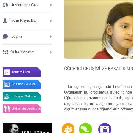
Uluslararası Orga...
İnsan Kaynakları
İletişim
Kalite Yönetimi
ÖĞRENCİ GELİŞİMİ VE BAŞARISIN
Tanıtım Filmi
Basında Gelişim
Her öğrenci için eğitimde hedeflene
Uygulanan bu programda süreç içinde h
Fotoğraf Galerisi
Öğrencilerin kazanımları haftalık, ayl
uygulanan ölçme araçlarının yanı sıra,
Gelişimde Beslenme
ölçümler sonucunda öğrencilerin
öğrenme