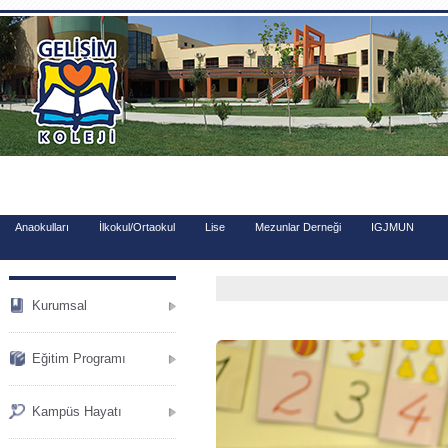
.
Anaokulları
İlkokul/Ortaokul
Lise
Mezunlar Derneği
IGJMUN
Kurumsal
Eğitim Programı
Kampüs Hayatı