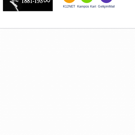
K12NET
Kampüs Kart
GelişimMail