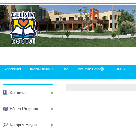
.
Anaokulları
İlkokul/Ortaokul
Lise
Mezunlar Derneği
IGJMUN
Kurumsal
Eğitim Programı
Kampüs Hayatı