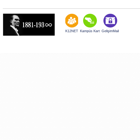
K12NET
Kampüs Kart
GelişimMail