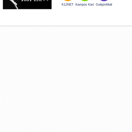
K12NET
Kampüs Kart
GelişimMail