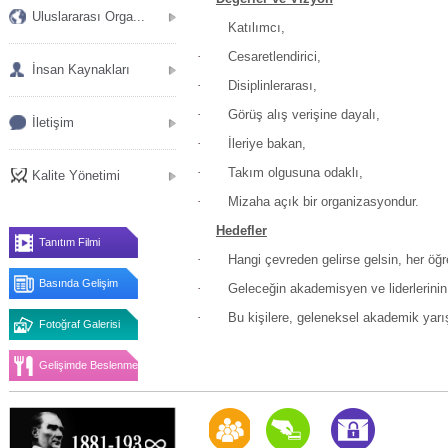
Uluslararası Orga...
Katılımcı,
·
Cesaretlendirici,
İnsan Kaynakları
·
Disiplinlerarası,
·
Görüş alış verişine dayalı,
İletişim
·
İleriye bakan,
·
Takım olgusuna odaklı,
Kalite Yönetimi
·
Mizaha açık bir organizasyondur.
Hedefler
Tanıtım Filmi
·
Hangi çevreden gelirse gelsin, her öğ
Basında Gelişim
·
Geleceğin akademisyen ve liderlerinin
·
Bu kişilere, geleneksel akademik yarı
Fotoğraf Galerisi
Gelişimde Beslenme