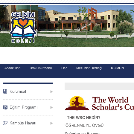
.
Anaokulları
İlkokul/Ortaokul
Lise
Mezunlar Derneği
IGJMUN
Kurumsal
Eğitim Programı
THE WSC NEDİR?
Kampüs Hayatı
‘ÖĞRENMEYE ÖVGÜ’
Değerler ve Vizyon