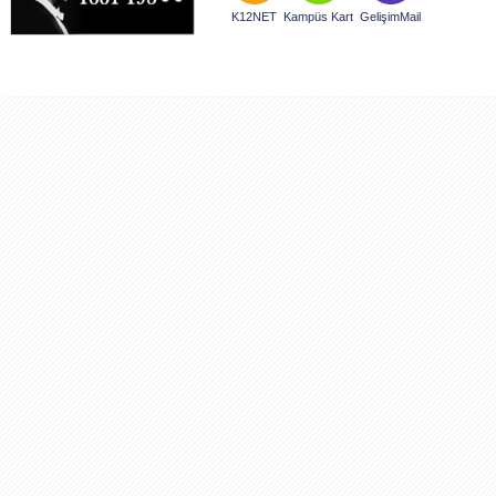
K12NET
Kampüs Kart
GelişimMail