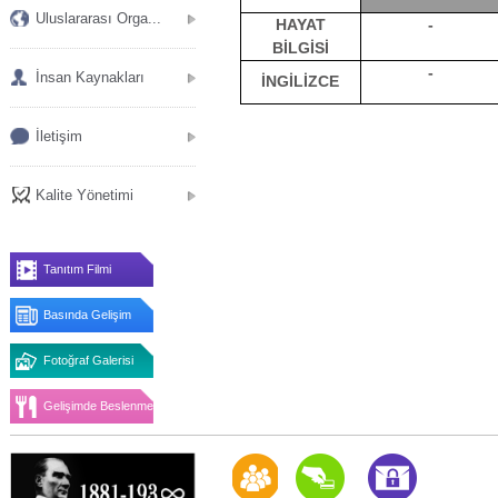
Uluslararası Orga...
HAYAT
-
BİLGİSİ
-
İnsan Kaynakları
İNGİLİZCE
İletişim
Kalite Yönetimi
Tanıtım Filmi
Basında Gelişim
Fotoğraf Galerisi
Gelişimde Beslenme