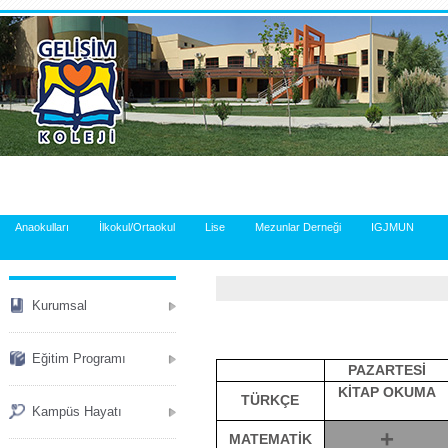
.
Anaokulları
İlkokul/Ortaokul
Lise
Mezunlar Derneği
IGJMUN
Kurumsal
Eğitim Programı
PAZARTESİ
KİTAP OKUMA
TÜRKÇE
Kampüs Hayatı
+
MATEMATİK