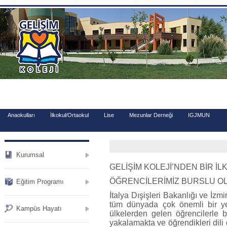
.
Anaokulları
İlkokul/Ortaokul
Lise
Mezunlar Derneği
IGJMUN
Kurumsal
GELİŞİM KOLEJİ’NDEN BİR İL
ÖĞRENCİLERİMİZ BURSLU OLA
Eğitim Programı
İtalya Dışişleri Bakanlığı ve İzm
tüm dünyada çok önemli bir yer
Kampüs Hayatı
ülkelerden gelen öğrencilerle bi
yakalamakta ve öğrendikleri dili