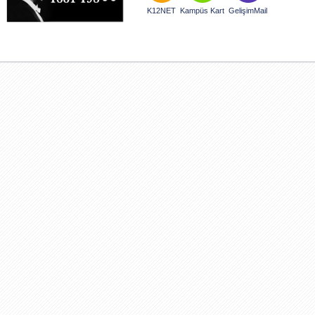
K12NET
Kampüs Kart
GelişimMail