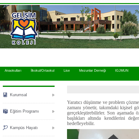
.
Anaokulları
İlkokul/Ortaokul
Lise
Mezunlar Derneği
IGJMUN
Kurumsal
Yaratıcı düşünme ve problem çözme d
zamanı yönetir, takımdaki kişisel gö
Eğitim Programı
gerçekleştirebilirler. Son aşamada 
başlıkları altında kendilerini değ
hedefleyebilir.
Kampüs Hayatı