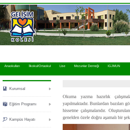
.
Anaokulları
İlkokul/Ortaokul
Lise
Mezunlar Derneği
IGJMUN
Kurumsal
Okuma yazma hazırlık çalışmalar
yapılmaktadır. Bunlardan bazıları görs
Eğitim Programı
hissetme çalışmalarıdır. Oluşturula
genelden özele doğru aşamalı bir şeki
Kampüs Hayatı