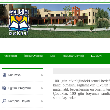
.
Anaokulları
İlkokul/Ortaokul
Lise
Mezunlar Derneği
IGJMUN
Kurumsal
100. gün etkinliğindeki temel hedef
kalıcı olmasını sağlamaktır. Okulun i
Eğitim Programı
matematik becerilerinin en önemli te
Çocuklar, 100 gün boyunca sınıfta
somutlaştırırlar.
Kampüs Hayatı