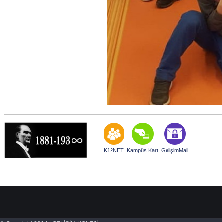
K12NET
Kampüs Kart
GelişimMail