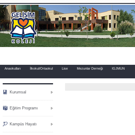
.
Anaokulları
İlkokul/Ortaokul
Lise
Mezunlar Derneği
IGJMUN
Kurumsal
Eğitim Programı
Kampüs Hayatı