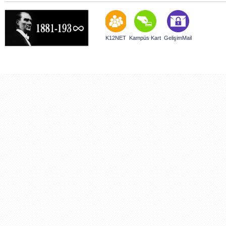
K12NET
Kampüs Kart
GelişimMail