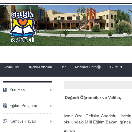
.
Anaokulları
İlkokul/Ortaokul
Lise
Mezunlar Derneği
IGJMUN
Kurumsal
Değerli Öğrenciler ve Veliler,
Eğitim Programı
İzmir Özel Gelişim Anadolu Lisesin
Kampüs Hayatı
okulundaki Milli Eğitim Bakanlığı’nca 
Ayrıca;