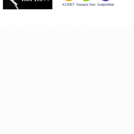
K12NET
Kampüs Kart
GelişimMail