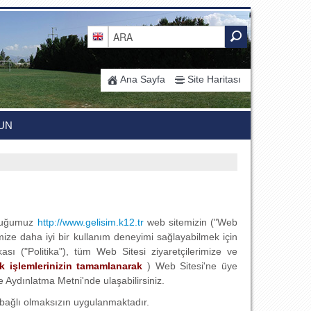
Ana Sayfa
Site Haritası
UN
olduğumuz
http://www.gelisim.k12.tr
web sitemizin ("Web
erimize daha iyi bir kullanım deneyimi sağlayabilmek için
kası ("Politika"), tüm Web Sitesi ziyaretçilerimize ve
ik işlemlerinizin tamamlanarak
) Web Sitesi'ne üye
re Aydınlatma Metni'nde ulaşabilirsiniz.
a bağlı olmaksızın uygulanmaktadır.