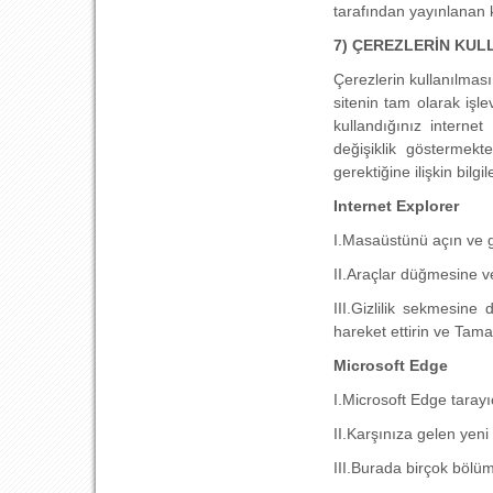
tarafından yayınlanan ki
7) ÇEREZLERİN KUL
Çerezlerin kullanılması
sitenin tam olarak işl
kullandığınız internet
değişiklik göstermekt
gerektiğine ilişkin bilgi
Internet Explorer
I.
Masaüstünü açın ve g
II.
Araçlar düğmesine ve
III.
Gizlilik sekmesine 
hareket ettirin ve Ta
Microsoft Edge
I.
Microsoft Edge tarayı
II.
Karşınıza gelen yeni
III.
Burada birçok bölüm 