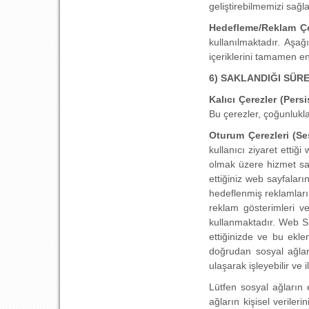
geliştirebilmemizi sağl
Hedefleme/Reklam Çe
kullanılmaktadır. Aşağ
içeriklerini tamamen en
6) SAKLANDIĞI SÜR
Kalıcı Çerezler (Pers
Bu çerezler, çoğunlukla 
Oturum Çerezleri (Se
kullanıcı ziyaret ettiğ
olmak üzere hizmet sağ
ettiğiniz web sayfaların
hedeflenmiş reklamları 
reklam gösterimleri ve
kullanmaktadır. Web Si
ettiğinizde ve bu ekle
doğrudan sosyal ağlard
ulaşarak işleyebilir ve i
Lütfen sosyal ağların 
ağların kişisel veriler