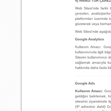
4) HANGİ TÜR ÇERE
Web Sitesi'nde farklı 
çerezleri, analiz/per
platformları üzerinde 
gözeterek veya herhangi
Web Sitesi'nde aşağıda
Google Analytics
Kullanım Amacı: Googl
kullanımınızla ilgili b
Sitesini kullanımınızı 
sağlamak amacıyla kull
hakkında daha fazla bil
Google Ads
Kullanım Amacı:
Goog
geldiğini belirlemek, 
sitesinin ziyaretinizle i
(IP adresiniz dahil) G