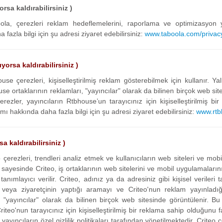
rsa kaldırabilirsiniz )
ola, çerezleri reklam hedeflemelerini, raporlama ve optimizasyon
fazla bilgi için şu adresi ziyaret edebilirsiniz:
www.taboola.com/privacy
orsa kaldırabilirsiniz )
se çerezleri, kişiselleştirilmiş reklam gösterebilmek için kullanır. Ya
se ortaklarının reklamları, "yayıncılar" olarak da bilinen birçok web site
çerezler, yayıncıların Rtbhouse’un tarayıcınız için kişiselleştirilmiş 
ı hakkında daha fazla bilgi için şu adresi ziyaret edebilirsiniz:
www.rtb
a kaldırabilirsiniz )
çerezleri, trendleri analiz etmek ve kullanıcıların web siteleri ve mobil
r sayesinde Criteo, iş ortaklarının web sitelerini ve mobil uygulamalarını 
r tanımlayıcı verilir. Criteo, adınız ya da adresiniz gibi kişisel veriler
veya ziyaretçinin yaptığı aramayı ve Criteo'nun reklam yayınladığı i
, "yayıncılar" olarak da bilinen birçok web sitesinde görüntülenir. Bu y
Criteo'nun tarayıcınız için kişiselleştirilmiş bir reklama sahip olduğunu
n yayıncıların özel gizlilik politikaları tarafından yönetilmektedir. Crite