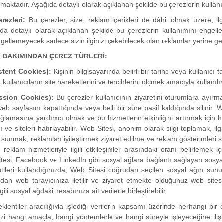
amaktadır. Aşağıda detaylı olarak açıklanan şekilde bu çerezlerin kullanı
rezleri:
Bu çerezler, size, reklam içerikleri de dâhil olmak üzere, il
ıda detaylı olarak açıklanan şekilde bu çerezlerin kullanımını engell
gellemeyecek sadece sizin ilginizi çekebilecek olan reklamlar yerine gene
E BAKIMINDAN ÇEREZ TÜRLERİ:
istent Cookies):
Kişinin bilgisayarında belirli bir tarihe veya kullanıcı
kullanıcıların site hareketlerini ve tercihlerini ölçmek amacıyla kullanılır
ssion Cookies):
Bu çerezler kullanıcının ziyaretini oturumlara ayırma
i web sayfasını kapattığında veya belli bir süre pasif kaldığında silinir.
lamasına yardımcı olmak ve bu hizmetlerin etkinliğini artırmak için hed
ı ve siteleri hatırlayabilir. Web Sitesi, anonim olarak bilgi toplamak, il
sunmak, reklamları iyileştirmek ziyaret edilme ve reklam gösterimleri sa
 reklam hizmetleriyle ilgili etkileşimler arasındaki oranı belirlemek 
tesi; Facebook ve LinkedIn gibi sosyal ağlara bağlantı sağlayan sosyal
ntileri kullandığınızda, Web Sitesi doğrudan seçilen sosyal ağın sun
an web tarayıcınıza iletilir ve ziyaret etmekte olduğunuz web sitesine 
lgili sosyal ağdaki hesabınıza ait verilerle birleştirebilir.
eklentiler aracılığıyla işlediği verilerin kapsamı üzerinde herhangi b
inizi hangi amaçla, hangi yöntemlerle ve hangi süreyle işleyeceğine ilişki