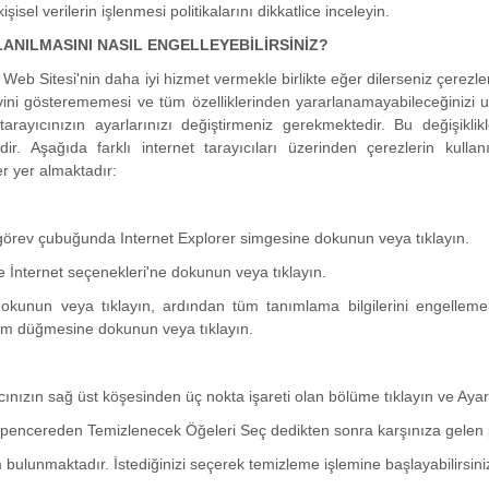
şisel verilerin işlenmesi politikalarını dikkatlice inceleyin.
LANILMASINI NASIL ENGELLEYEBİLİRSİNİZ?
 Web Sitesi'nin daha iyi hizmet vermekle birlikte eğer dilerseniz çerezler
evini gösterememesi ve tüm özelliklerinden yararlanamayabileceğinizi 
 tarayıcınızın ayarlarınızı değiştirmeniz gerekmektedir. Bu değişikli
edir. Aşağıda farklı internet tarayıcıları üzerinden çerezlerin kull
ler yer almaktadır:
örev çubuğunda Internet Explorer simgesine dokunun veya tıklayın.
 İnternet seçenekleri'ne dokunun veya tıklayın.
dokunun veya tıklayın, ardından tüm tanımlama bilgilerini engellemek
mam düğmesine dokunun veya tıklayın.
cınızın sağ üst köşesinden üç nokta işareti olan bölüme tıklayın ve Aya
 pencereden Temizlenecek Öğeleri Seç dedikten sonra karşınıza gelen p
bulunmaktadır. İstediğinizi seçerek temizleme işlemine başlayabilirsini