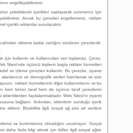
mını engelleyebilirsiniz.
ginizi çekebilecek içerikleri saptayarak sunmamız için
eyebilirsiniz. Ancak bu çerezleri engellemeniz, reklam
l içerikli reklamlar sunulacaktır.
 tarafından silinene kadar varlığını sürdüren çerezlerdir.
.
k için kullanılır ve kullanıcıdan veri toplamaz. Çerez,
 Web Sitesi'nde üçüncü kişilerin başta reklam hizmetleri
ef ve izleme çerezleri kullanılır. Bu çerezler, ziyaret
gi alanlarınızı ve demografik verileri hatırlamak ve size
yısını, reklam hizmetlerinin diğer kullanımlarını ve bu
için hem birinci taraf hem de üçüncü taraf çerezlerini
 eklentilerden faydalanmaktadır. Web Sitesi'ni ziyaret
ucusuna bağlanır. Ardından, eklentinin sunduğu içerik
eklenir. Böylelikle ilgili sosyal ağ size ait verilere
ir etkimiz ve kontrolümüz olmadığını unutmayın. Sosyal
n daha fazla bilgi almak için lütfen ilgili sosyal ağlar