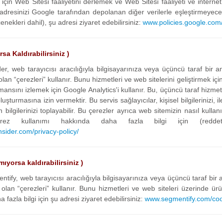
için Web Sitesi faaliyetini derlemek ve Web Sitesi faaliyeti ve interne
P adresinizi Google tarafından depolanan diğer verilerle eşleştirmeye
enekleri dahil), şu adresi ziyaret edebilirsiniz:
www.policies.google.com/
rsa Kaldırabilirsiniz )
der, web tarayıcısı aracılığıyla bilgisayarınıza veya üçüncü taraf bir a
an “çerezleri” kullanır. Bunu hizmetleri ve web sitelerini geliştirmek içi
mansını izlemek için Google Analytics'i kullanır. Bu, üçüncü taraf hizmet
şturmasına izin vermektir. Bu servis sağlayıcılar, kişisel bilgilerinizi, il
ilgilerinizi toplayabilir. Bu çerezler ayrıca web sitemizin nasıl kullanıl
erez kullanımı hakkında daha fazla bilgi için (redde
sider.com/privacy-policy/
ıyorsa kaldırabilirsiniz )
ify, web tarayıcısı aracılığıyla bilgisayarınıza veya üçüncü taraf bir a
olan “çerezleri” kullanır. Bunu hizmetleri ve web siteleri üzerinde ürü
fazla bilgi için şu adresi ziyaret edebilirsiniz:
www.segmentify.com/cook