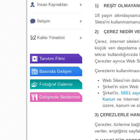
İnsan Kaynakları
1)
REŞİT OLMAYA
18 yaşın altındaysanız
İletişim
Sitesi'ni kullanmamanız
2)
ÇEREZ NEDİR V
Kalite Yönetimi
Çerez, internet siteler
küçük veri depolama do
tekrar kullandığınızda b
Tanıtım Filmi
Çerezler ayrıca Web Sit
Çerezlerin kullanılmas
Basında Gelişim
Web Sitesi'nin daha 
Fotoğraf Galerisi
Şirket'in sizin Web 
Şirket'in,
5651 sayı
Gelişimde Beslenme
Kanun
ve Internet
üzere, kanuni ve sö
3) ÇEREZLERLE HANG
Çerezler, türlerine bağl
veriler, eriştiğiniz say