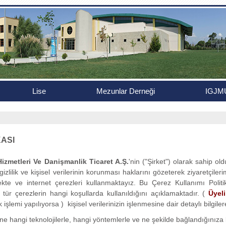
Lise
Mezunlar Derneği
IGJM
KASI
izmetleri Ve Danişmanlik Ticaret A.Ş.
'nin ("Şirket") olarak sahip 
n gizlilik ve kişisel verilerinin korunması haklarını gözeterek ziyaretçil
emekte ve internet çerezleri kullanmaktayız. Bu Çerez Kullanımı Politi
i tür çerezlerin hangi koşullarda kullanıldığını açıklamaktadır. (
Üyel
 işlemi yapılıyorsa ) kişisel verilerinizin işlenmesine dair detaylı bilgile
'ne hangi teknolojilerle, hangi yöntemlerle ve ne şekilde bağlandığınız