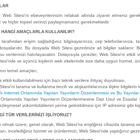
NLAR
 Web Sitesi'ni ebeveynlerinizin refakati altında ziyaret etmeniz ger
 ve hiçbir kişisel verinizi paylaşmamanız gerekmektedir.
E HANGİ AMAÇLARLA KULLANILIR?
i tarafından erişim sağladığınız bilgisayarınıza, cep telefonlarınıza, t
syalarıdır. Bu dosyada Web Sitesi gezintinize ait bilgiler saklanır. Bö
u verilerinizi hatırlayacaktır. Dolayısıyla çerezler, Web Sitesi'ni etkili
esi'nde ve üçüncü kişilerin web sitelerinde size daha uygun hizmet, ürün
ının temel amaçları;
etkili kullanılabilmesi için bazı teknik verilere ihtiyaç duyulması,
Sitesi'ni tarama ve kullanma tercih ve alışkanlıklarınıza ilişkin bilgilerin
lı Internet Ortamında Yapılan Yayınların Düzenlenmesi ve Bu Yayınlar
 Ortamında Yapılan Yayınların Düzenlenmesine Dair Usul ve Esaslar 
zleşmesel yükümlülüklerini yerine getirebilmesi için IP adresiniz gibi kiş
İ TÜR VERİLERİNİZİ İŞLİYORUZ?
ı olmak üzere, genel olarak, Web Sitesi'ne eriştiğiniz cihazda tarama ve k
faları, incelediğiniz hizmet ve ürünlerimizi, Web Sitesi'nde yaptığınız gezin