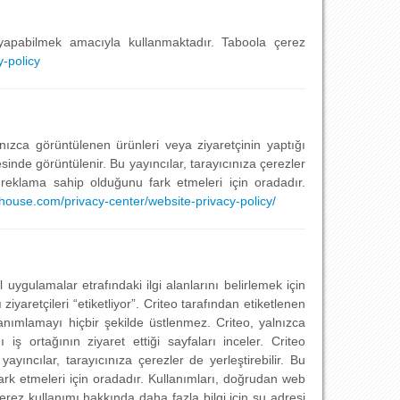
 yapabilmek amacıyla kullanmaktadır. Taboola çerez
-policy
lnızca görüntülenen ürünleri veya ziyaretçinin yaptığı
sinde görüntülenir. Bu yayıncılar, tarayıcınıza çerezler
bir reklama sahip olduğunu fark etmeleri için oradadır.
house.com/privacy-center/website-privacy-policy/
 uygulamalar etrafındaki ilgi alanlarını belirlemek için
ziyaretçileri “etiketliyor”. Criteo tarafından etiketlenen
i tanımlamayı hiçbir şekilde üstlenmez. Criteo, yalnızca
ş ortağının ziyaret ettiği sayfaları inceler. Criteo
ayıncılar, tarayıcınıza çerezler de yerleştirebilir. Bu
 fark etmeleri için oradadır. Kullanımları, doğrudan web
o çerez kullanımı hakkında daha fazla bilgi için şu adresi