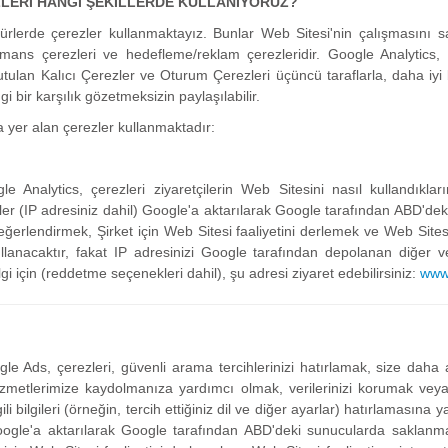
ZLERİ HANGİ ŞEKİLLERDE KULLANIYORUZ?
türlerde çerezler kullanmaktayız. Bunlar Web Sitesi'nin çalışmasını s
formans çerezleri ve hedefleme/reklam çerezleridir. Google Analyti
tutulan Kalıcı Çerezler ve Oturum Çerezleri üçüncü taraflarla, daha iyi
 bir karşılık gözetmeksizin paylaşılabilir.
 yer alan çerezler kullanmaktadır:
e Analytics, çerezleri ziyaretçilerin Web Sitesini nasıl kullandıkla
ilgiler (IP adresiniz dahil) Google'a aktarılarak Google tarafından ABD'
değerlendirmek, Şirket için Web Sitesi faaliyetini derlemek ve Web Sitesi 
anacaktır, fakat IP adresinizi Google tarafından depolanan diğer ver
gi için (reddetme seçenekleri dahil), şu adresi ziyaret edebilirsiniz:
www.
le Ads, çerezleri, güvenli arama tercihlerinizi hatırlamak, size daha 
hizmetlerimize kaydolmanıza yardımcı olmak, verilerinizi korumak veya
lgili bilgileri (örneğin, tercih ettiğiniz dil ve diğer ayarlar) hatırlamasına 
oogle'a aktarılarak Google tarafından ABD'deki sunucularda saklanmak