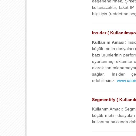
değerlendirmek, Şirket 
kullanacaktır, fakat I
bilgi için (reddetme seç
Insider ( Kullanılmıyo
Kullanım Amacı:
Insi
küçük metin dosyaları ol
bazı ürünlerinin perfor
uyarlanmış reklamlar olu
olarak tanımlanamayan b
sağlar. Insider ç
edebilirsiniz:
www.usein
Segmentify ( Kullanılm
Kullanım Amacı: Segment
küçük metin dosyaları 
kullanımı hakkında daha 