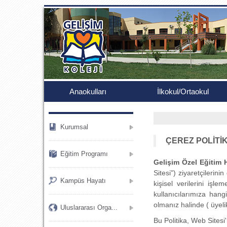
.
Anaokulları
İlkokul/Ortaokul
Kurumsal
ÇEREZ POLİTİ
Eğitim Programı
Gelişim Özel Eğitim H
Sitesi") ziyaretçilerini
Kampüs Hayatı
kişisel verilerini işl
kullanıcılarımıza hang
olmanız halinde ( üyelik
Uluslararası Orga...
Bu Politika, Web Sitesi