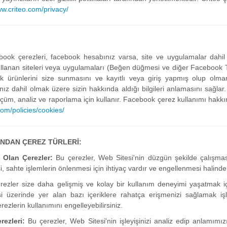
w.criteo.com/privacy/
ook çerezleri, facebook hesabınız varsa, site ve uygulamalar dahil
llanan siteleri veya uygulamaları (Beğen düğmesi ve diğer Facebook Tekn
ürünlerini size sunmasını ve kayıtlı veya giriş yapmış olup olmam
ız dahil olmak üzere sizin hakkında aldığı bilgileri anlamasını sağlar. 
ölçüm, analiz ve raporlama için kullanır. Facebook çerez kullanımı hakkınd
om/policies/cookies/
INDAN ÇEREZ TÜRLERİ:
u Olan Çerezler:
Bu çerezler, Web Sitesi'nin düzgün şekilde çalışması
i, sahte işlemlerin önlenmesi için ihtiyaç vardır ve engellenmesi halind
ezler size daha gelişmiş ve kolay bir kullanım deneyimi yaşatmak için 
i üzerinde yer alan bazı içeriklere rahatça erişmenizi sağlamak işle
rezlerin kullanımını engelleyebilirsiniz.
rezleri:
Bu çerezler, Web Sitesi'nin işleyişinizi analiz edip anlamımız