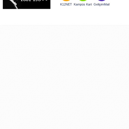
K12NET
Kampüs Kart
GelişimMail