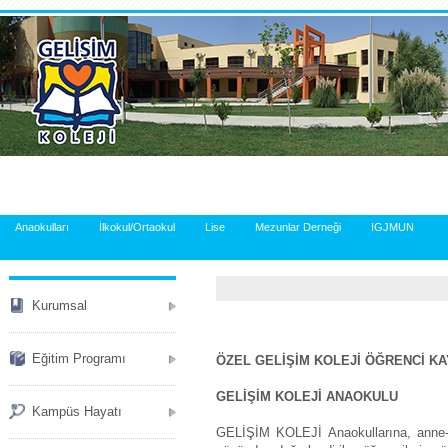
.
Anaokulları
İlkokul/Ortaokul
Lise
Mezunlar Derneği
IGJMUN
Kurumsal
Eğitim Programı
ÖZEL GELİŞİM KOLEJİ ÖĞRENCİ K
GELİŞİM KOLEJİ ANAOKULU
Kampüs Hayatı
GELİŞİM KOLEJİ Anaokullarına, anne-ba