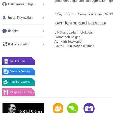
yönünden değerlendirilen öğrencilerin gö
Uluslararası Orga...
* Kayıt ofisimiz Cumartesi günleri 10.30-
İnsan Kaynakları
KAYIT İÇİN GEREKLİ BELGELER
İletişim
8 Nüfus cüzdanı fotokopisi
İkametgah belgesi
Aşı kartı fotokopisi
Kalite Yönetimi
Gaita-Burun-Boğaz Kültürü
Tanıtım Filmi
Basında Gelişim
Fotoğraf Galerisi
Gelişimde Beslenme