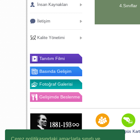
İnsan Kaynakları
4.Sınıflar
İletişim
Kalite Yönetimi
Tanıtım Filmi
Basında Gelişim
Fotoğraf Galerisi
Gelişimde Beslenme
K12NET
Kampüs Kart
Çerez politikasındaki amaçlarla sınırlı ve