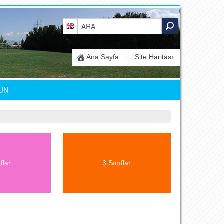
Ana Sayfa
Site Haritası
UN
flar
3.Sınıflar