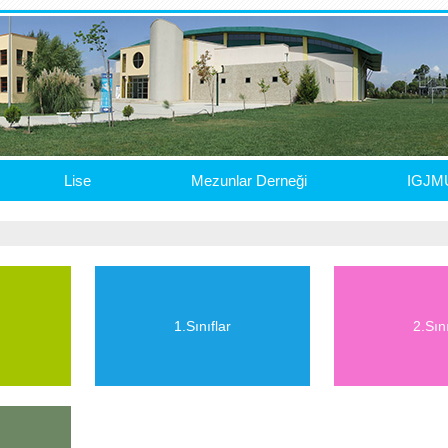
Lise
Mezunlar Derneği
IGJM
1.Sınıflar
2.Sını