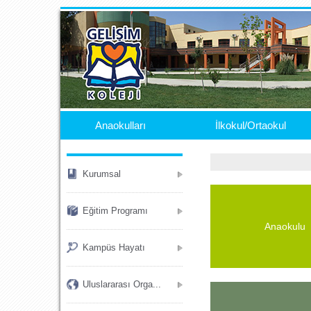
.
Anaokulları
İlkokul/Ortaokul
Kurumsal
Eğitim Programı
Anaokulu
Kampüs Hayatı
Uluslararası Orga...