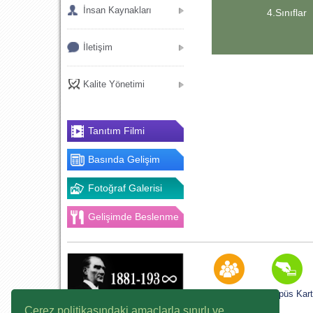
İnsan Kaynakları
4.Sınıflar
İletişim
Kalite Yönetimi
Tanıtım Filmi
Basında Gelişim
Fotoğraf Galerisi
Gelişimde Beslenme
K12NET
Kampüs Kart
Çerez politikasındaki amaçlarla sınırlı ve