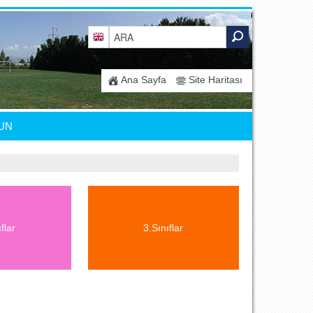
Ana Sayfa
Site Haritası
UN
flar
3.Sınıflar