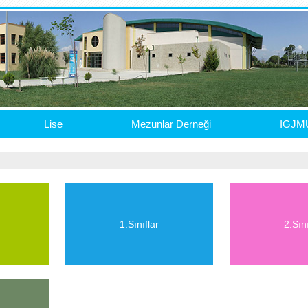
Lise
Mezunlar Derneği
IGJM
1.Sınıflar
2.Sını