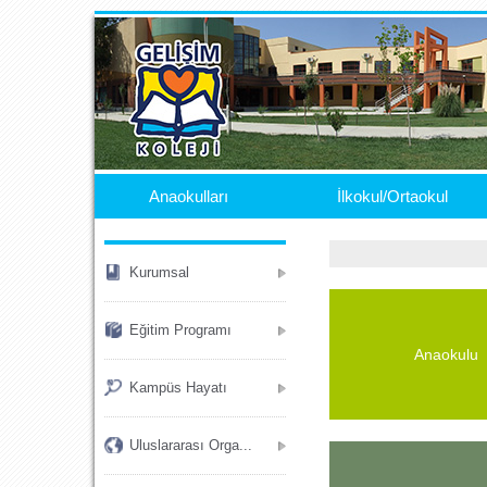
.
Anaokulları
İlkokul/Ortaokul
Kurumsal
Eğitim Programı
Anaokulu
Kampüs Hayatı
Uluslararası Orga...