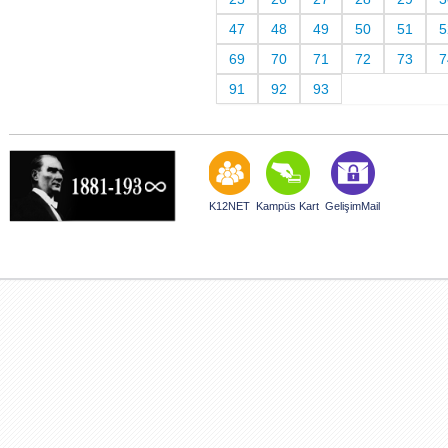
47
48
49
50
51
5
69
70
71
72
73
7
91
92
93
K12NET
Kampüs Kart
GelişimMail