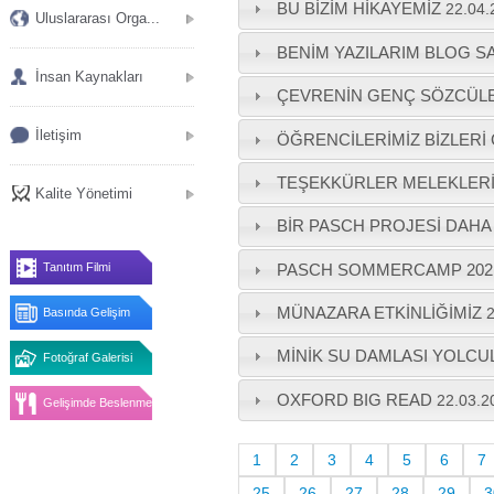
BU BİZİM HİKAYEMİZ
22.04.
Uluslararası Orga...
BENİM YAZILARIM BLOG S
İnsan Kaynakları
ÇEVRENİN GENÇ SÖZCÜLE
İletişim
ÖĞRENCİLERİMİZ BİZLERİ
TEŞEKKÜRLER MELEKLERİ
Kalite Yönetimi
BİR PASCH PROJESİ DAHA 
PASCH SOMMERCAMP 2021’
Tanıtım Filmi
MÜNAZARA ETKİNLİĞİMİZ
2
Basında Gelişim
MİNİK SU DAMLASI YOLC
Fotoğraf Galerisi
OXFORD BIG READ
22.03.2
Gelişimde Beslenme
1
2
3
4
5
6
7
25
26
27
28
29
3