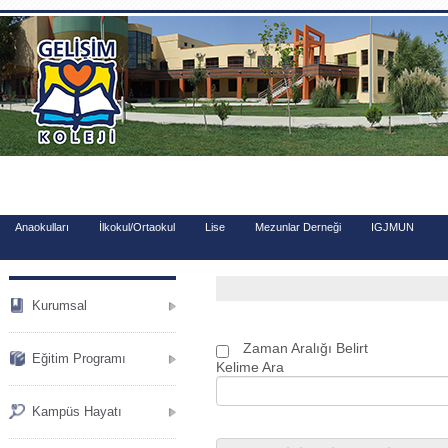
.
Anaokulları
İlkokul/Ortaokul
Lise
Mezunlar Derneği
IGJMUN
Kurumsal
Zaman Aralığı Belirt
Eğitim Programı
Kelime Ara
Kampüs Hayatı