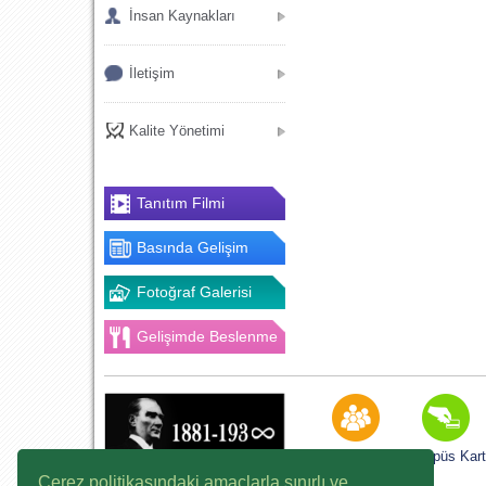
İnsan Kaynakları
İletişim
Kalite Yönetimi
Tanıtım Filmi
Basında Gelişim
Fotoğraf Galerisi
Gelişimde Beslenme
K12NET
Kampüs Kart
Çerez politikasındaki amaçlarla sınırlı ve